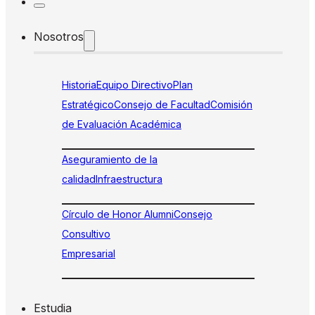
Nosotros
Historia
Equipo Directivo
Plan
Estratégico
Consejo de Facultad
Comisión
de Evaluación Académica
Aseguramiento de la
calidad
Infraestructura
Círculo de Honor Alumni
Consejo
Consultivo
Empresarial
Estudia