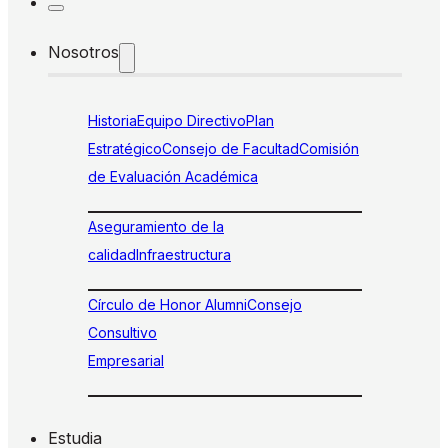
Nosotros
Historia
Equipo Directivo
Plan
Estratégico
Consejo de Facultad
Comisión
de Evaluación Académica
Aseguramiento de la
calidad
Infraestructura
Círculo de Honor Alumni
Consejo
Consultivo
Empresarial
Estudia