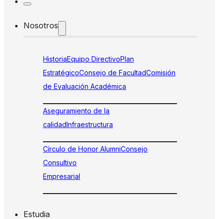
Nosotros
Historia
Equipo Directivo
Plan
Estratégico
Consejo de Facultad
Comisión
de Evaluación Académica
Aseguramiento de la
calidad
Infraestructura
Círculo de Honor Alumni
Consejo
Consultivo
Empresarial
Estudia