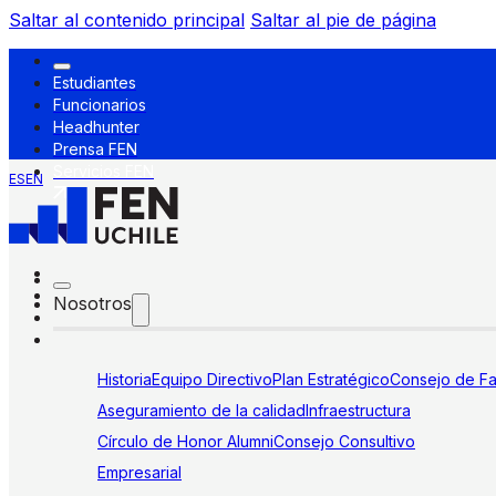
Saltar al contenido principal
Saltar al pie de página
Estudiantes
Funcionarios
Headhunter
Prensa FEN
Servicios FEN
ES
EN
Nosotros
Historia
Equipo Directivo
Plan Estratégico
Consejo de Fa
Aseguramiento de la calidad
Infraestructura
Círculo de Honor Alumni
Consejo Consultivo
Empresarial