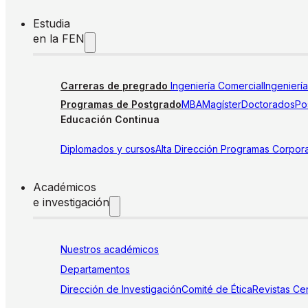
Estudia
en la FEN
Carreras de pregrado
Ingeniería Comercial
Ingenierí
Programas de Postgrado
MBA
Magíster
Doctorados
Pos
Educación Continua
Diplomados y cursos
Alta Dirección
Programas Corpora
Académicos
e investigación
Nuestros académicos
Departamentos
Dirección de Investigación
Comité de Ética
Revistas
Cen