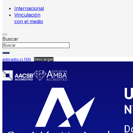
Internacional
Vinculación
con el medio
Buscar
adnradio.cl FEN
Descargar