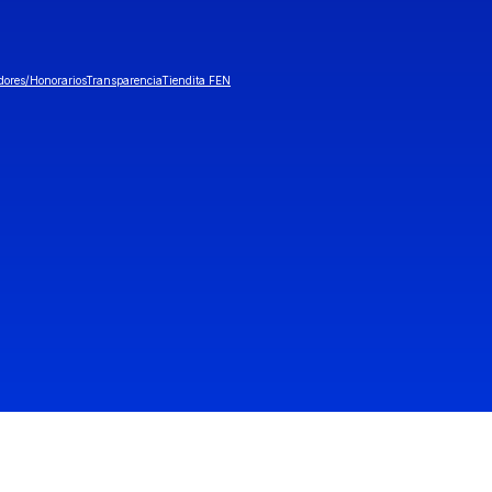
dores/Honorarios
Transparencia
Tiendita FEN