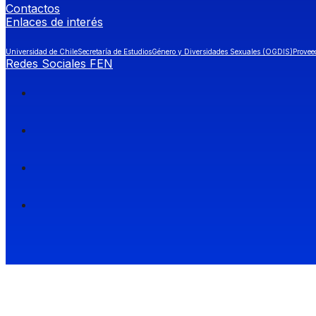
Contactos
Enlaces de interés
Universidad de Chile
Secretaría de Estudios
Género y Diversidades Sexuales (OGDIS)
Provee
Redes Sociales FEN
Facultad de Economía y Negocios (FEN), Universidad de Chile.
Si quieres saber más información sobre carreras
entra a Admisión FEN