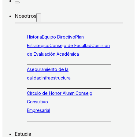
Nosotros
Historia
Equipo Directivo
Plan
Estratégico
Consejo de Facultad
Comisión
de Evaluación Académica
Aseguramiento de la
calidad
Infraestructura
Círculo de Honor Alumni
Consejo
Consultivo
Empresarial
Estudia