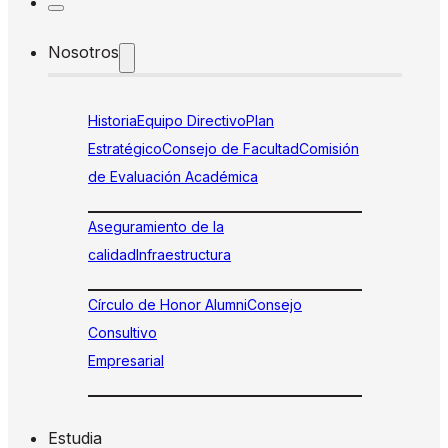
Nosotros
Historia
Equipo Directivo
Plan
Estratégico
Consejo de Facultad
Comisión
de Evaluación Académica
Aseguramiento de la
calidad
Infraestructura
Círculo de Honor Alumni
Consejo
Consultivo
Empresarial
Estudia