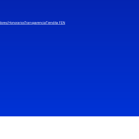
dores/Honorarios
Transparencia
Tiendita FEN