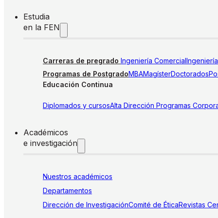
Estudia
en la FEN
Carreras de pregrado
Ingeniería Comercial
Ingenierí
Programas de Postgrado
MBA
Magíster
Doctorados
Pos
Educación Continua
Diplomados y cursos
Alta Dirección
Programas Corpora
Académicos
e investigación
Nuestros académicos
Departamentos
Dirección de Investigación
Comité de Ética
Revistas
Cen