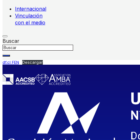
Internacional
Vinculación
con el medio
Buscar
df.cl FEN
Descargar