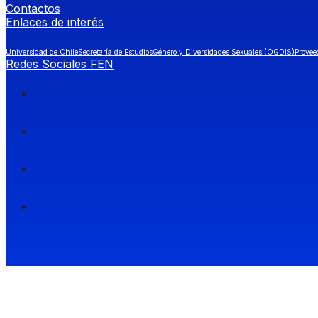
Contactos
Enlaces de interés
Universidad de Chile
Secretaría de Estudios
Género y Diversidades Sexuales (OGDIS)
Provee
Redes Sociales FEN
Facultad de Economía y Negocios (FEN), Universidad de Chile.
Si quieres saber más información sobre carreras
entra a Admisión FEN