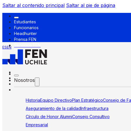
Saltar al contenido principal
Saltar al pie de página
Estudiantes
Funcionarios
Headhunter
Prensa FEN
Servicios FEN
ES
EN
Nosotros
Historia
Equipo Directivo
Plan Estratégico
Consejo de Fa
Aseguramiento de la calidad
Infraestructura
Círculo de Honor Alumni
Consejo Consultivo
Empresarial