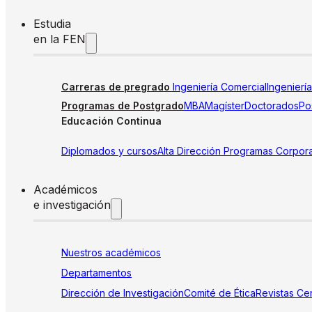
Estudia
en la FEN
Carreras de pregrado
Ingeniería Comercial
Ingenierí
Programas de Postgrado
MBA
Magíster
Doctorados
Pos
Educación Continua
Diplomados y cursos
Alta Dirección
Programas Corpora
Académicos
e investigación
Nuestros académicos
Departamentos
Dirección de Investigación
Comité de Ética
Revistas
Cen