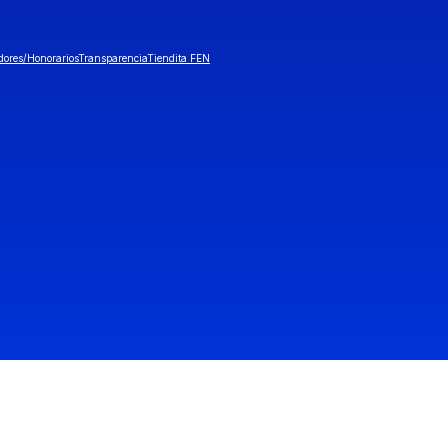
dores/Honorarios
Transparencia
Tiendita FEN