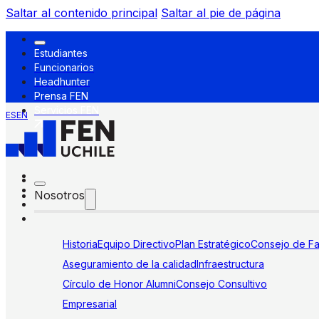
Saltar al contenido principal
Saltar al pie de página
Estudiantes
Funcionarios
Headhunter
Prensa FEN
Servicios FEN
ES
EN
Nosotros
Historia
Equipo Directivo
Plan Estratégico
Consejo de Fa
Aseguramiento de la calidad
Infraestructura
Círculo de Honor Alumni
Consejo Consultivo
Empresarial