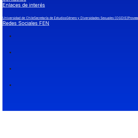
Enlaces de interés
Universidad de Chile
Secretaría de Estudios
Género y Diversidades Sexuales (OGDIS)
Provee
Redes Sociales FEN
Facultad de Economía y Negocios (FEN), Universidad de Chile.
Si quieres saber más información sobre carreras
entra a Admisión FEN