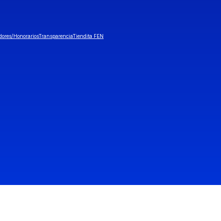
dores/Honorarios
Transparencia
Tiendita FEN