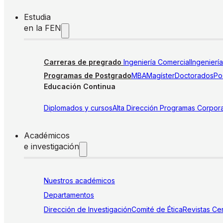
Estudia
en la FEN
Carreras de pregrado
Ingeniería Comercial
Ingenierí
Programas de Postgrado
MBA
Magíster
Doctorados
Pos
Educación Continua
Diplomados y cursos
Alta Dirección
Programas Corpora
Académicos
e investigación
Nuestros académicos
Departamentos
Dirección de Investigación
Comité de Ética
Revistas
Cen