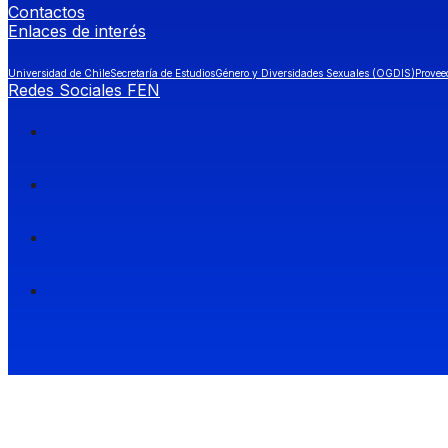
Contactos
Enlaces de interés
Universidad de Chile
Secretaría de Estudios
Género y Diversidades Sexuales (OGDIS)
Provee
Redes Sociales FEN
Facultad de Economía y Negocios (FEN), Universidad de Chile.
Si quieres saber más información sobre carreras
entra a Admisión FEN