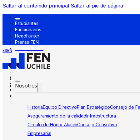
Saltar al contenido principal
Saltar al pie de página
Estudiantes
Funcionarios
Headhunter
Prensa FEN
Servicios FEN
ES
EN
Nosotros
Historia
Equipo Directivo
Plan Estratégico
Consejo de Fa
Aseguramiento de la calidad
Infraestructura
Círculo de Honor Alumni
Consejo Consultivo
Empresarial