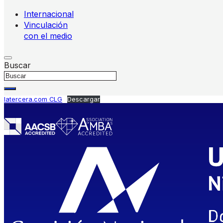
Internacional
Vinculación
con el medio
Buscar
latercera.com CLG
Descargar