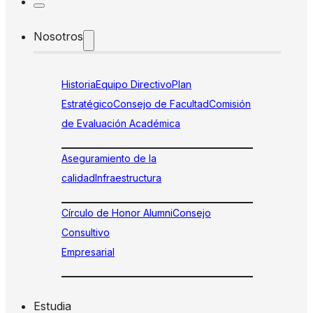
Nosotros
Historia
Equipo Directivo
Plan
Estratégico
Consejo de Facultad
Comisión
de Evaluación Académica
Aseguramiento de la
calidad
Infraestructura
Círculo de Honor Alumni
Consejo
Consultivo
Empresarial
Estudia