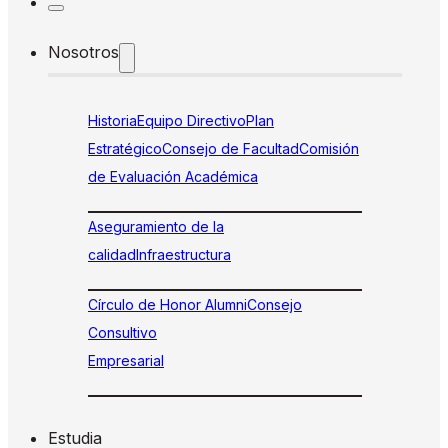
Nosotros
Historia
Equipo Directivo
Plan
Estratégico
Consejo de Facultad
Comisión
de Evaluación Académica
Aseguramiento de la
calidad
Infraestructura
Círculo de Honor Alumni
Consejo
Consultivo
Empresarial
Estudia