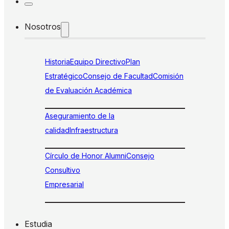
Nosotros
Historia
Equipo Directivo
Plan
Estratégico
Consejo de Facultad
Comisión
de Evaluación Académica
Aseguramiento de la
calidad
Infraestructura
Círculo de Honor Alumni
Consejo
Consultivo
Empresarial
Estudia