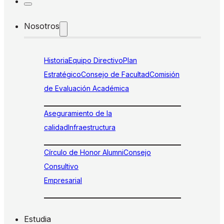
Nosotros
Historia
Equipo Directivo
Plan
Estratégico
Consejo de Facultad
Comisión
de Evaluación Académica
Aseguramiento de la
calidad
Infraestructura
Círculo de Honor Alumni
Consejo
Consultivo
Empresarial
Estudia