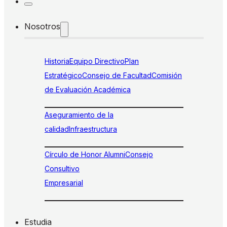
Nosotros
Historia
Equipo Directivo
Plan
Estratégico
Consejo de Facultad
Comisión
de Evaluación Académica
Aseguramiento de la
calidad
Infraestructura
Círculo de Honor Alumni
Consejo
Consultivo
Empresarial
Estudia