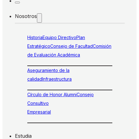
Nosotros
Historia
Equipo Directivo
Plan
Estratégico
Consejo de Facultad
Comisión
de Evaluación Académica
Aseguramiento de la
calidad
Infraestructura
Círculo de Honor Alumni
Consejo
Consultivo
Empresarial
Estudia