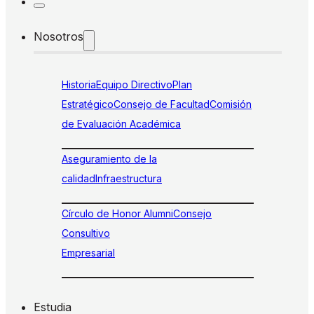
Nosotros
Historia
Equipo Directivo
Plan
Estratégico
Consejo de Facultad
Comisión
de Evaluación Académica
Aseguramiento de la
calidad
Infraestructura
Círculo de Honor Alumni
Consejo
Consultivo
Empresarial
Estudia