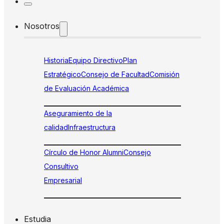
Nosotros
Historia
Equipo Directivo
Plan
Estratégico
Consejo de Facultad
Comisión
de Evaluación Académica
Aseguramiento de la
calidad
Infraestructura
Círculo de Honor Alumni
Consejo
Consultivo
Empresarial
Estudia