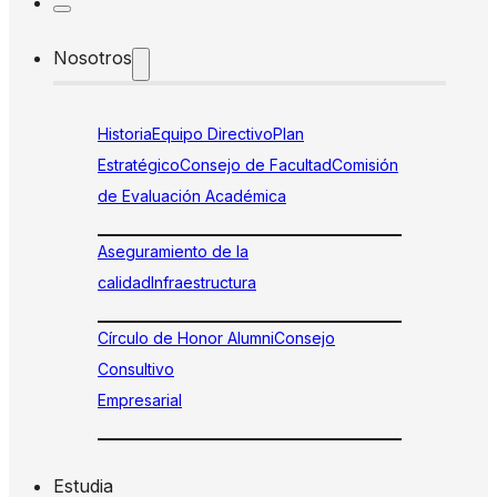
Nosotros
Historia
Equipo Directivo
Plan
Estratégico
Consejo de Facultad
Comisión
de Evaluación Académica
Aseguramiento de la
calidad
Infraestructura
Círculo de Honor Alumni
Consejo
Consultivo
Empresarial
Estudia