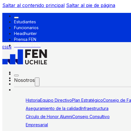
Saltar al contenido principal
Saltar al pie de página
Estudiantes
Funcionarios
Headhunter
Prensa FEN
Servicios FEN
ES
EN
Nosotros
Historia
Equipo Directivo
Plan Estratégico
Consejo de Fa
Aseguramiento de la calidad
Infraestructura
Círculo de Honor Alumni
Consejo Consultivo
Empresarial