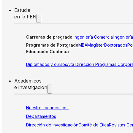
Estudia
en la FEN
Carreras de pregrado
Ingeniería Comercial
Ingenierí
Programas de Postgrado
MBA
Magíster
Doctorados
Pos
Educación Continua
Diplomados y cursos
Alta Dirección
Programas Corpora
Académicos
e investigación
Nuestros académicos
Departamentos
Dirección de Investigación
Comité de Ética
Revistas
Cen