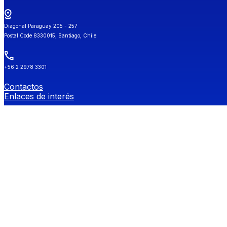
Diagonal Paraguay 205 - 257
Postal Code 8330015, Santiago, Chile
+56 2 2978 3301
Contactos
Enlaces de interés
Universidad de Chile
Secretaría de Estudios
Género y Diversidades Sexuales (OGDIS)
Provee
Redes Sociales FEN