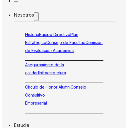
Nosotros
Historia
Equipo Directivo
Plan
Estratégico
Consejo de Facultad
Comisión
de Evaluación Académica
Aseguramiento de la
calidad
Infraestructura
Círculo de Honor Alumni
Consejo
Consultivo
Empresarial
Estudia