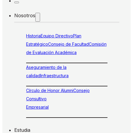
Nosotros
Historia
Equipo Directivo
Plan
Estratégico
Consejo de Facultad
Comisión
de Evaluación Académica
Aseguramiento de la
calidad
Infraestructura
Círculo de Honor Alumni
Consejo
Consultivo
Empresarial
Estudia