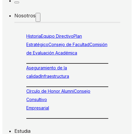
Nosotros
Historia
Equipo Directivo
Plan
Estratégico
Consejo de Facultad
Comisión
de Evaluación Académica
Aseguramiento de la
calidad
Infraestructura
Círculo de Honor Alumni
Consejo
Consultivo
Empresarial
Estudia