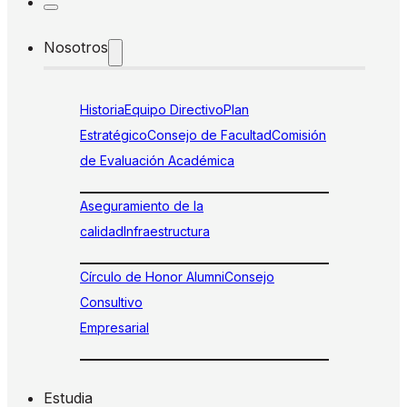
Nosotros
Historia
Equipo Directivo
Plan
Estratégico
Consejo de Facultad
Comisión
de Evaluación Académica
Aseguramiento de la
calidad
Infraestructura
Círculo de Honor Alumni
Consejo
Consultivo
Empresarial
Estudia