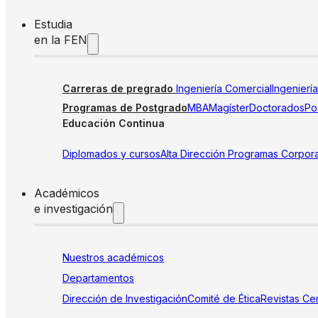
Estudia
en la FEN
Carreras de pregrado
Ingeniería Comercial
Ingenierí
Programas de Postgrado
MBA
Magíster
Doctorados
Pos
Educación Continua
Diplomados y cursos
Alta Dirección
Programas Corpora
Académicos
e investigación
Nuestros académicos
Departamentos
Dirección de Investigación
Comité de Ética
Revistas
Cen