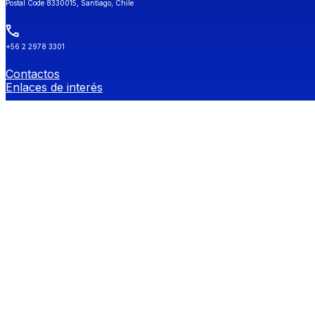
Postal Code 8330015, Santiago, Chile
+56 2 2978 3301
Contactos
Enlaces de interés
Universidad de Chile
Secretaría de Estudios
Género y Diversidades Sexuales (OGDIS)
Provee
Redes Sociales FEN