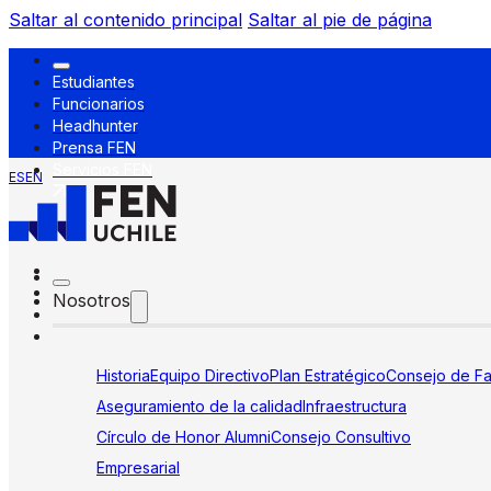
Saltar al contenido principal
Saltar al pie de página
Estudiantes
Funcionarios
Headhunter
Prensa FEN
Servicios FEN
ES
EN
Nosotros
Historia
Equipo Directivo
Plan Estratégico
Consejo de Fa
Aseguramiento de la calidad
Infraestructura
Círculo de Honor Alumni
Consejo Consultivo
Empresarial