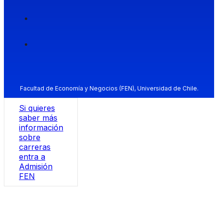
Facultad de Economía y Negocios (FEN), Universidad de Chile.
Si quieres
saber más
información
sobre
carreras
entra a
Admisión
FEN