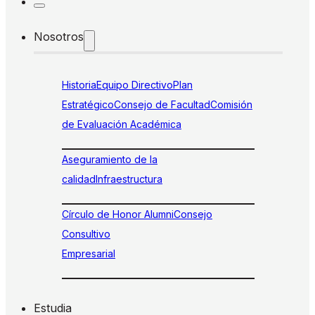
Nosotros
Historia
Equipo Directivo
Plan
Estratégico
Consejo de Facultad
Comisión
de Evaluación Académica
Aseguramiento de la
calidad
Infraestructura
Círculo de Honor Alumni
Consejo
Consultivo
Empresarial
Estudia