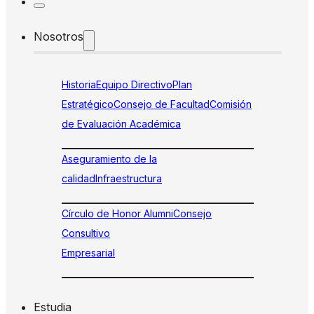
Nosotros
Historia
Equipo Directivo
Plan
Estratégico
Consejo de Facultad
Comisión
de Evaluación Académica
Aseguramiento de la
calidad
Infraestructura
Círculo de Honor Alumni
Consejo
Consultivo
Empresarial
Estudia