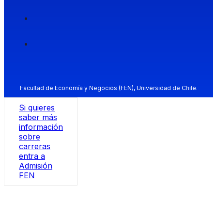
Facultad de Economía y Negocios (FEN), Universidad de Chile.
Si quieres
saber más
información
sobre
carreras
entra a
Admisión
FEN