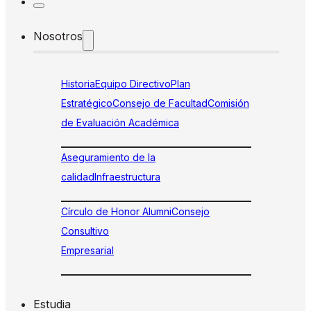
Nosotros
Historia
Equipo Directivo
Plan
Estratégico
Consejo de Facultad
Comisión
de Evaluación Académica
Aseguramiento de la
calidad
Infraestructura
Círculo de Honor Alumni
Consejo
Consultivo
Empresarial
Estudia