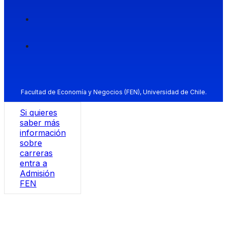
Facultad de Economía y Negocios (FEN), Universidad de Chile.
Si quieres
saber más
información
sobre
carreras
entra a
Admisión
FEN