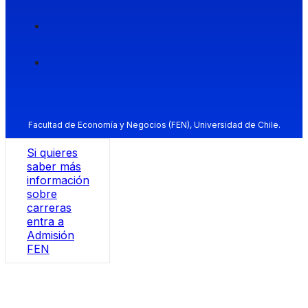
Facultad de Economía y Negocios (FEN), Universidad de Chile.
Si quieres
saber más
información
sobre
carreras
entra a
Admisión
FEN