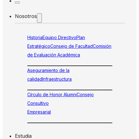
Nosotros
Historia
Equipo Directivo
Plan
Estratégico
Consejo de Facultad
Comisión
de Evaluación Académica
Aseguramiento de la
calidad
Infraestructura
Círculo de Honor Alumni
Consejo
Consultivo
Empresarial
Estudia