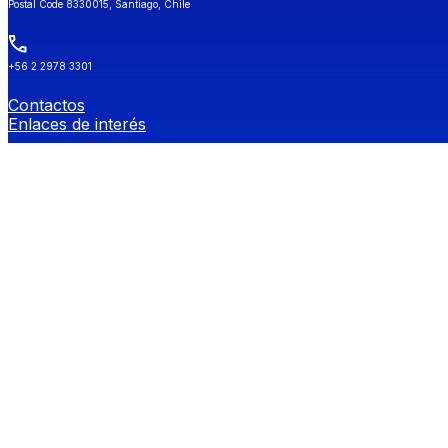
Postal Code 8330015, Santiago, Chile
+56 2 2978 3301
Contactos
Enlaces de interés
Universidad de Chile
Secretaría de Estudios
Género y Diversidades Sexuales (OGDIS)
Provee
Redes Sociales FEN