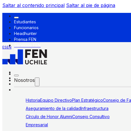
Saltar al contenido principal
Saltar al pie de página
Estudiantes
Funcionarios
Headhunter
Prensa FEN
Servicios FEN
ES
EN
Nosotros
Historia
Equipo Directivo
Plan Estratégico
Consejo de Fa
Aseguramiento de la calidad
Infraestructura
Círculo de Honor Alumni
Consejo Consultivo
Empresarial