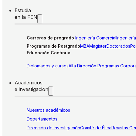
Estudia
en la FEN
Carreras de pregrado
Ingeniería Comercial
Ingenierí
Programas de Postgrado
MBA
Magíster
Doctorados
Pos
Educación Continua
Diplomados y cursos
Alta Dirección
Programas Corpora
Académicos
e investigación
Nuestros académicos
Departamentos
Dirección de Investigación
Comité de Ética
Revistas
Cen