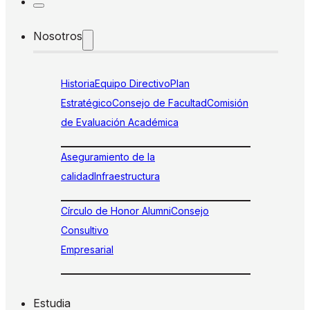
Nosotros
Historia
Equipo Directivo
Plan
Estratégico
Consejo de Facultad
Comisión
de Evaluación Académica
Aseguramiento de la
calidad
Infraestructura
Círculo de Honor Alumni
Consejo
Consultivo
Empresarial
Estudia