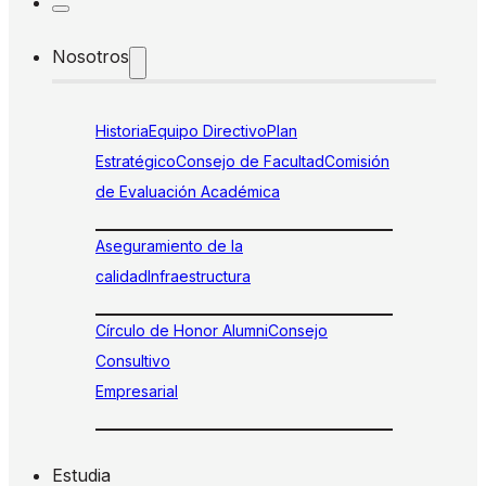
Nosotros
Historia
Equipo Directivo
Plan
Estratégico
Consejo de Facultad
Comisión
de Evaluación Académica
Aseguramiento de la
calidad
Infraestructura
Círculo de Honor Alumni
Consejo
Consultivo
Empresarial
Estudia