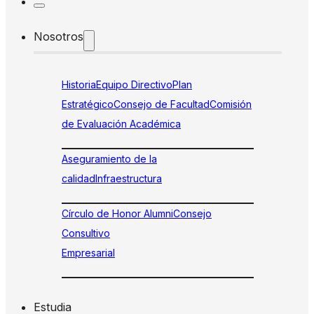
Nosotros
Historia
Equipo Directivo
Plan
Estratégico
Consejo de Facultad
Comisión
de Evaluación Académica
Aseguramiento de la
calidad
Infraestructura
Círculo de Honor Alumni
Consejo
Consultivo
Empresarial
Estudia