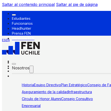
Saltar al contenido principal
Saltar al pie de página
Estudiantes
Funcionarios
Headhunter
Prensa FEN
Servicios FEN
ES
EN
Nosotros
Historia
Equipo Directivo
Plan Estratégico
Consejo de Fa
Aseguramiento de la calidad
Infraestructura
Círculo de Honor Alumni
Consejo Consultivo
Empresarial