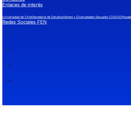
Enlaces de interés
Universidad de Chile
Secretaría de Estudios
Género y Diversidades Sexuales (OGDIS)
Provee
Redes Sociales FEN
Facultad de Economía y Negocios (FEN), Universidad de Chile.
Si quieres saber más información sobre carreras
entra a Admisión FEN