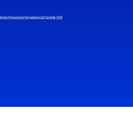
dores/Honorarios
Transparencia
Tiendita FEN