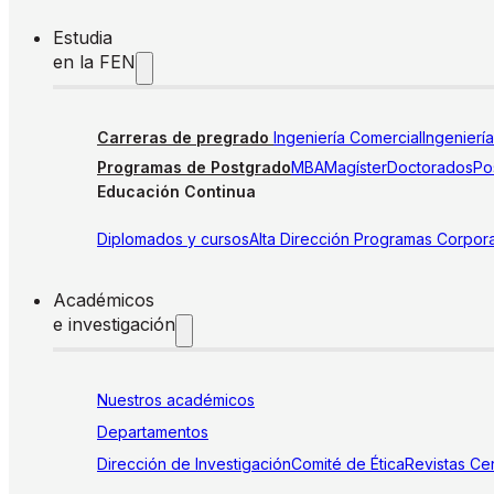
Estudia
en la FEN
Carreras de pregrado
Ingeniería Comercial
Ingenierí
Programas de Postgrado
MBA
Magíster
Doctorados
Pos
Educación Continua
Diplomados y cursos
Alta Dirección
Programas Corpora
Académicos
e investigación
Nuestros académicos
Departamentos
Dirección de Investigación
Comité de Ética
Revistas
Cen