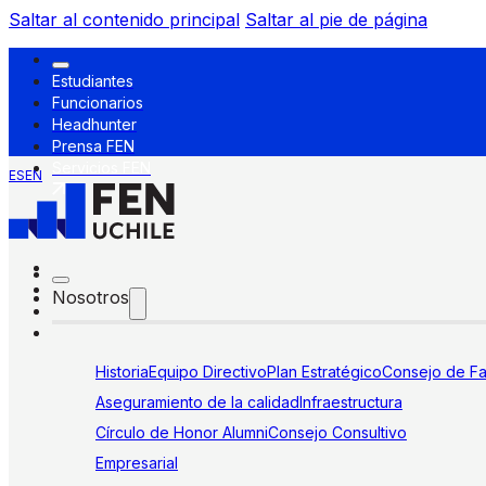
Saltar al contenido principal
Saltar al pie de página
Estudiantes
Funcionarios
Headhunter
Prensa FEN
Servicios FEN
ES
EN
Nosotros
Historia
Equipo Directivo
Plan Estratégico
Consejo de Fa
Aseguramiento de la calidad
Infraestructura
Círculo de Honor Alumni
Consejo Consultivo
Empresarial