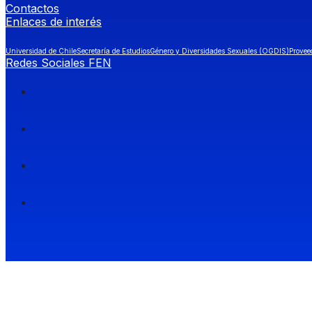
Contactos
Enlaces de interés
Universidad de Chile
Secretaría de Estudios
Género y Diversidades Sexuales (OGDIS)
Provee
Redes Sociales FEN
Facultad de Economía y Negocios (FEN), Universidad de Chile.
Si quieres saber más información sobre carreras
entra a Admisión FEN