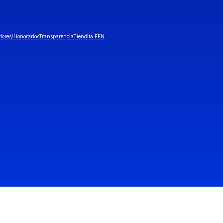
dores/Honorarios
Transparencia
Tiendita FEN