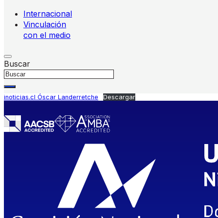
Internacional
Vinculación
con el medio
Buscar
inoticias.cl Óscar Landerretche
Descargar