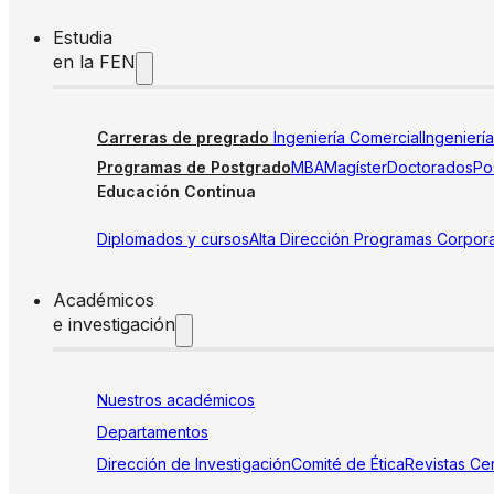
Estudia
en la FEN
Carreras de pregrado
Ingeniería Comercial
Ingenierí
Programas de Postgrado
MBA
Magíster
Doctorados
Pos
Educación Continua
Diplomados y cursos
Alta Dirección
Programas Corpora
Académicos
e investigación
Nuestros académicos
Departamentos
Dirección de Investigación
Comité de Ética
Revistas
Cen