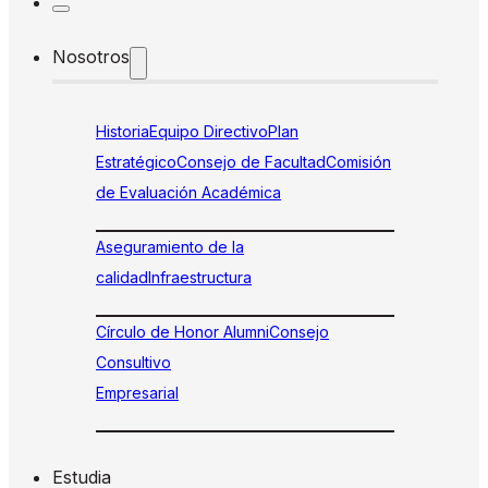
Nosotros
Historia
Equipo Directivo
Plan
Estratégico
Consejo de Facultad
Comisión
de Evaluación Académica
Aseguramiento de la
calidad
Infraestructura
Círculo de Honor Alumni
Consejo
Consultivo
Empresarial
Estudia