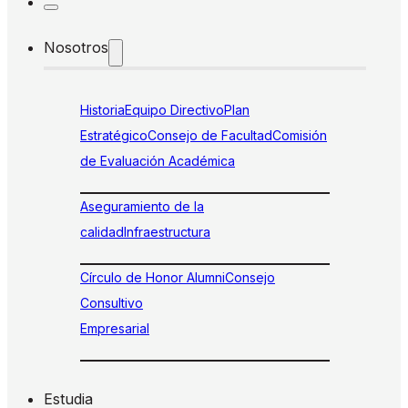
Nosotros
Historia
Equipo Directivo
Plan
Estratégico
Consejo de Facultad
Comisión
de Evaluación Académica
Aseguramiento de la
calidad
Infraestructura
Círculo de Honor Alumni
Consejo
Consultivo
Empresarial
Estudia