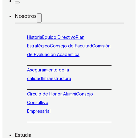
Nosotros
Historia
Equipo Directivo
Plan
Estratégico
Consejo de Facultad
Comisión
de Evaluación Académica
Aseguramiento de la
calidad
Infraestructura
Círculo de Honor Alumni
Consejo
Consultivo
Empresarial
Estudia