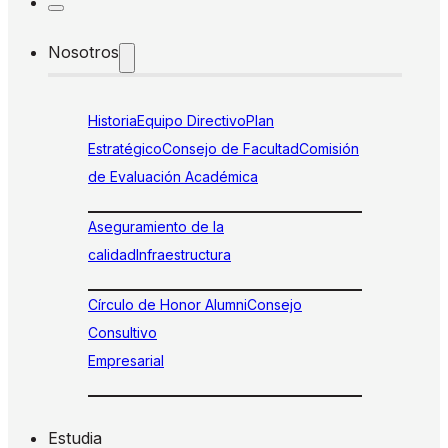
Nosotros
Historia
Equipo Directivo
Plan
Estratégico
Consejo de Facultad
Comisión
de Evaluación Académica
Aseguramiento de la
calidad
Infraestructura
Círculo de Honor Alumni
Consejo
Consultivo
Empresarial
Estudia