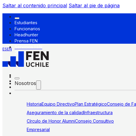
Saltar al contenido principal
Saltar al pie de página
Estudiantes
Funcionarios
Headhunter
Prensa FEN
Servicios FEN
ES
EN
Nosotros
Historia
Equipo Directivo
Plan Estratégico
Consejo de Fa
Aseguramiento de la calidad
Infraestructura
Círculo de Honor Alumni
Consejo Consultivo
Empresarial