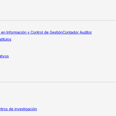
a en Información y Control de Gestión
Contador Auditor
títulos
tivos
tros de investigación