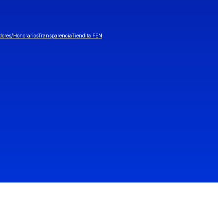
dores/Honorarios
Transparencia
Tiendita FEN