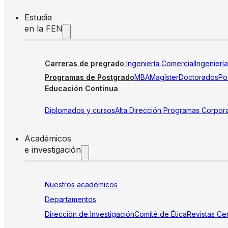
Estudia
en la FEN
Carreras de pregrado
Ingeniería Comercial
Ingenierí
Programas de Postgrado
MBA
Magíster
Doctorados
Pos
Educación Continua
Diplomados y cursos
Alta Dirección
Programas Corpora
Académicos
e investigación
Nuestros académicos
Departamentos
Dirección de Investigación
Comité de Ética
Revistas
Cen