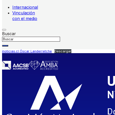
Internacional
Vinculación
con el medio
Buscar
inoticias.cl Óscar Landerretche
Descargar