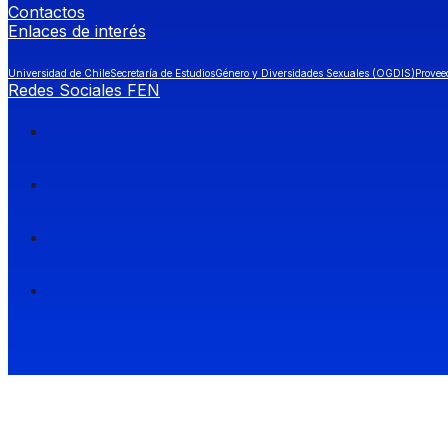
Contactos
Enlaces de interés
Universidad de Chile
Secretaría de Estudios
Género y Diversidades Sexuales (OGDIS)
Provee
Redes Sociales FEN
Facultad de Economía y Negocios (FEN), Universidad de Chile.
Si quieres saber más información sobre carreras
entra a Admisión FEN