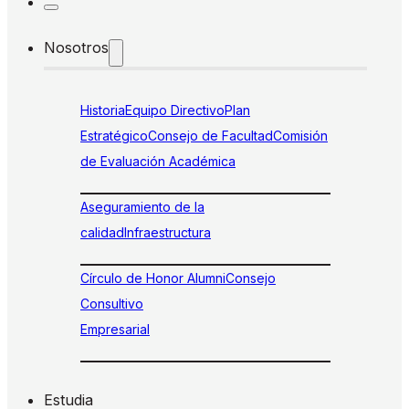
Nosotros
Historia
Equipo Directivo
Plan
Estratégico
Consejo de Facultad
Comisión
de Evaluación Académica
Aseguramiento de la
calidad
Infraestructura
Círculo de Honor Alumni
Consejo
Consultivo
Empresarial
Estudia