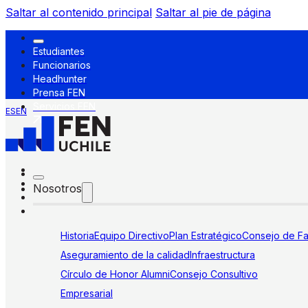
Saltar al contenido principal
Saltar al pie de página
Estudiantes
Funcionarios
Headhunter
Prensa FEN
Servicios FEN
ES
EN
Nosotros
Historia
Equipo Directivo
Plan Estratégico
Consejo de Fa
Aseguramiento de la calidad
Infraestructura
Círculo de Honor Alumni
Consejo Consultivo
Empresarial