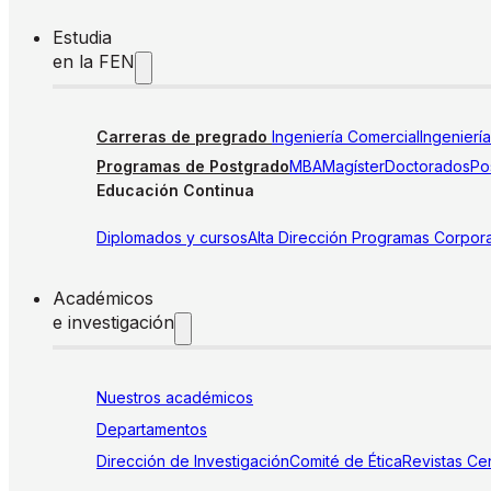
Estudia
en la FEN
Carreras de pregrado
Ingeniería Comercial
Ingenierí
Programas de Postgrado
MBA
Magíster
Doctorados
Pos
Educación Continua
Diplomados y cursos
Alta Dirección
Programas Corpora
Académicos
e investigación
Nuestros académicos
Departamentos
Dirección de Investigación
Comité de Ética
Revistas
Cen