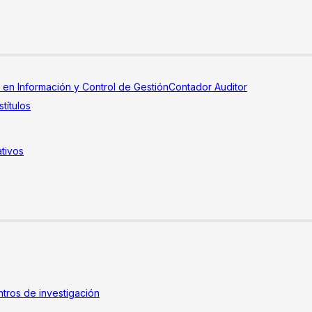
a en Información y Control de Gestión
Contador Auditor
títulos
tivos
tros de investigación