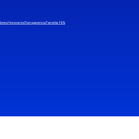
dores/Honorarios
Transparencia
Tiendita FEN