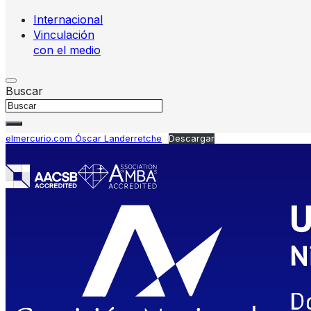
Internacional
Vinculación
con el medio
Buscar
elmercurio.com Óscar Landerretche
Descargar