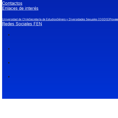
Contactos
Enlaces de interés
Universidad de Chile
Secretaría de Estudios
Género y Diversidades Sexuales (OGDIS)
Provee
Redes Sociales FEN
Facultad de Economía y Negocios (FEN), Universidad de Chile.
Si quieres saber más información sobre carreras
entra a Admisión FEN