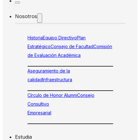
Nosotros
Historia
Equipo Directivo
Plan
Estratégico
Consejo de Facultad
Comisión
de Evaluación Académica
Aseguramiento de la
calidad
Infraestructura
Círculo de Honor Alumni
Consejo
Consultivo
Empresarial
Estudia