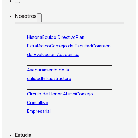
Nosotros
Historia
Equipo Directivo
Plan
Estratégico
Consejo de Facultad
Comisión
de Evaluación Académica
Aseguramiento de la
calidad
Infraestructura
Círculo de Honor Alumni
Consejo
Consultivo
Empresarial
Estudia