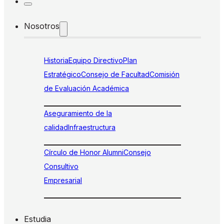
Nosotros
Historia
Equipo Directivo
Plan
Estratégico
Consejo de Facultad
Comisión
de Evaluación Académica
Aseguramiento de la
calidad
Infraestructura
Círculo de Honor Alumni
Consejo
Consultivo
Empresarial
Estudia