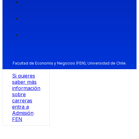
Facultad de Economía y Negocios (FEN), Universidad de Chile.
Si quieres
saber más
información
sobre
carreras
entra a
Admisión
FEN