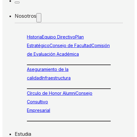
Nosotros
Historia
Equipo Directivo
Plan
Estratégico
Consejo de Facultad
Comisión
de Evaluación Académica
Aseguramiento de la
calidad
Infraestructura
Círculo de Honor Alumni
Consejo
Consultivo
Empresarial
Estudia