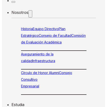
Nosotros
Historia
Equipo Directivo
Plan
Estratégico
Consejo de Facultad
Comisión
de Evaluación Académica
Aseguramiento de la
calidad
Infraestructura
Círculo de Honor Alumni
Consejo
Consultivo
Empresarial
Estudia