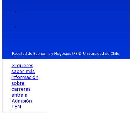
Facultad de Economía y Negocios (FEN), Universidad de Chile.
Si quieres
saber más
información
sobre
carreras
entra a
Admisión
FEN