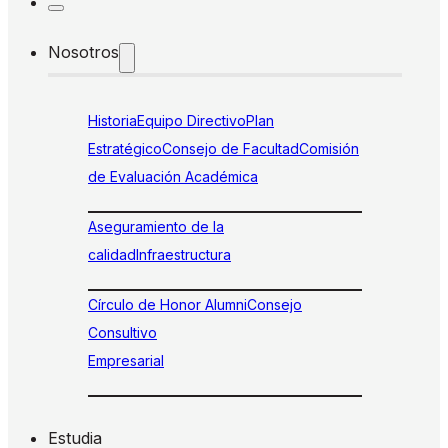
Nosotros
Historia
Equipo Directivo
Plan
Estratégico
Consejo de Facultad
Comisión
de Evaluación Académica
Aseguramiento de la
calidad
Infraestructura
Círculo de Honor Alumni
Consejo
Consultivo
Empresarial
Estudia