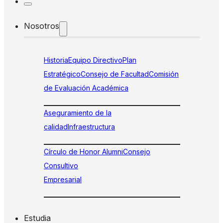
Nosotros
Historia
Equipo Directivo
Plan
Estratégico
Consejo de Facultad
Comisión
de Evaluación Académica
Aseguramiento de la
calidad
Infraestructura
Círculo de Honor Alumni
Consejo
Consultivo
Empresarial
Estudia