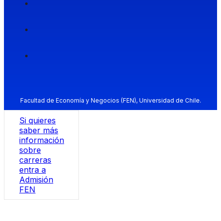
Facultad de Economía y Negocios (FEN), Universidad de Chile.
Si quieres
saber más
información
sobre
carreras
entra a
Admisión
FEN