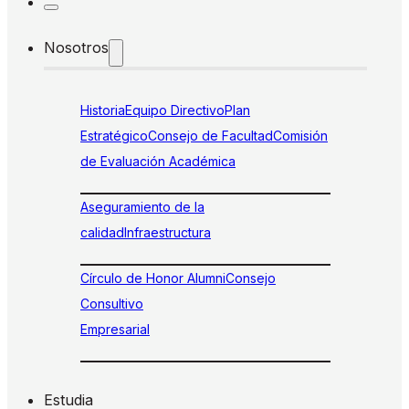
Nosotros
Historia
Equipo Directivo
Plan
Estratégico
Consejo de Facultad
Comisión
de Evaluación Académica
Aseguramiento de la
calidad
Infraestructura
Círculo de Honor Alumni
Consejo
Consultivo
Empresarial
Estudia