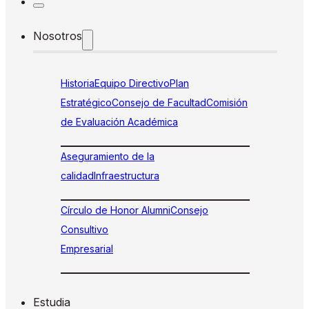
Nosotros
Historia
Equipo Directivo
Plan
Estratégico
Consejo de Facultad
Comisión
de Evaluación Académica
Aseguramiento de la
calidad
Infraestructura
Círculo de Honor Alumni
Consejo
Consultivo
Empresarial
Estudia